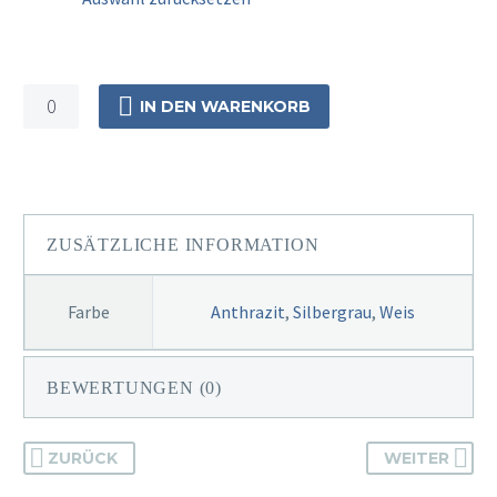
Alu
IN DEN WARENKORB
Terrassendach
600cm
x
250cm
8mm
ZUSÄTZLICHE INFORMATION
VSG
Menge
Farbe
Anthrazit
,
Silbergrau
,
Weis
BEWERTUNGEN (0)
ZURÜCK
WEITER