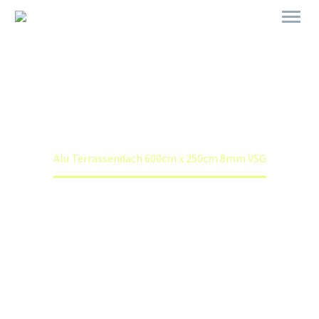
ALU TERRASSENDACH 600CM X
250CM 8MM VSG
Home
Shop
Alu Terrassendach 600cm x 250cm 8mm VSG