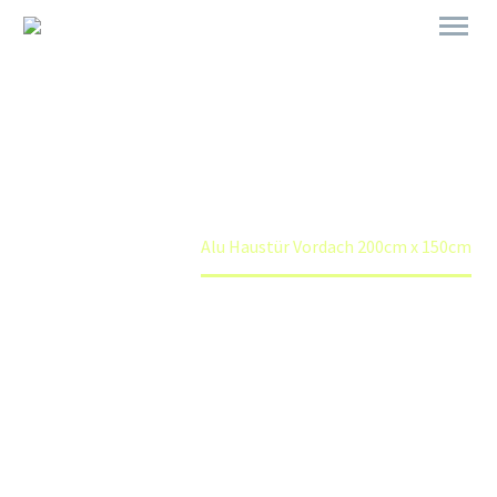
ALU HAUSTÜR VORDACH
200CM X 150CM
Home
Shop
Alu Haustür Vordach 200cm x 150cm