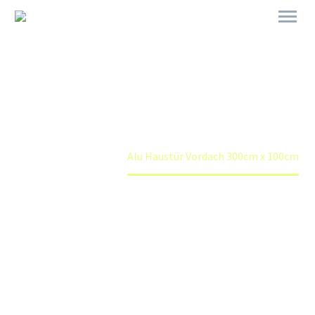
ALU HAUSTÜR VORDACH
300CM X 100CM
Home
Shop
Alu Haustür Vordach 300cm x 100cm