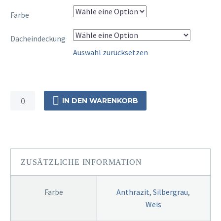
Farbe
Dacheindeckung
Auswahl zurücksetzen
Alu
IN DEN WARENKORB
Haustür
Vordach
300cm
x
100cm
ZUSÄTZLICHE INFORMATION
Menge
Farbe
Anthrazit
,
Silbergrau
,
Weis